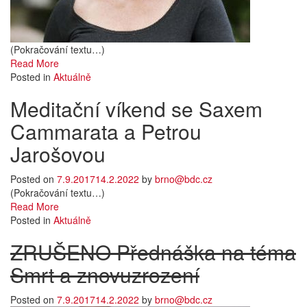
(Pokračování textu…)
Read More
Posted in
Aktuálně
Meditační víkend se Saxem
Cammarata a Petrou
Jarošovou
Posted on
7.9.2017
14.2.2022
by
brno@bdc.cz
(Pokračování textu…)
Read More
Posted in
Aktuálně
ZRUŠENO Přednáška na téma
Smrt a znovuzrození
Posted on
7.9.2017
14.2.2022
by
brno@bdc.cz