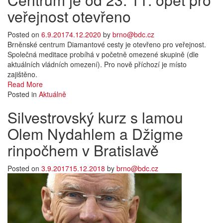
veřejnost otevřeno
Posted on
6.9.2017
4.12.2020
by
brno@bdc.cz
Brněnské centrum Diamantové cesty je otevřeno pro veřejnost.
Společná meditace probíhá v početně omezené skupině (dle
aktuálních vládních omezení). Pro nově příchozí je místo
zajištěno.
Read More
Posted in
Aktuálně
Silvestrovský kurz s lamou
Olem Nydahlem a Džigme
rinpočhem v Bratislavě
Posted on
3.9.2017
15.12.2018
by
brno@bdc.cz