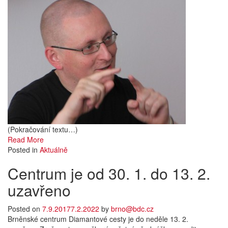
(Pokračování textu…)
Read More
Posted in
Aktuálně
Centrum je od 30. 1. do 13. 2.
uzavřeno
Posted on
7.9.2017
7.2.2022
by
brno@bdc.cz
Brněnské centrum Diamantové cesty je do neděle 13. 2.