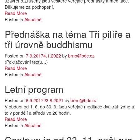
uzavřeno.Zrušeny jsou veškeré veřejné přednášky a meditace.
Děkujeme za pochopení.
Read More
Posted in
Aktuálně
Přednáška na téma Tři pilíře a
tři úrovně buddhismu
Posted on
7.9.2017
4.1.2022
by
brno@bdc.cz
(Pokračování textu…)
Read More
Posted in
Aktuálně
Letní program
Posted on
6.9.2017
23.8.2021
by
brno@bdc.cz
V období od 1. 6. do 30. 9. jsou veřejné meditace dvakrát týdně a
to v pondělí a středu ve 20 hodin.
Read More
Posted in
Aktuálně
Centrum je od 23. 11. opět pro