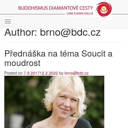
Author:
brno@bdc.cz
Přednáška na téma Soucit a
moudrost
Posted on
7.9.2017
12.2.2022
by
brno@bdc.cz