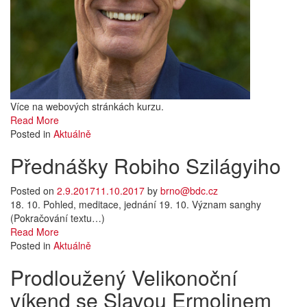
Více na webových stránkách kurzu.
Read More
Posted in
Aktuálně
Přednášky Robiho Szilágyiho
Posted on
2.9.2017
11.10.2017
by
brno@bdc.cz
18. 10. Pohled, meditace, jednání 19. 10. Význam sanghy
(Pokračování textu…)
Read More
Posted in
Aktuálně
Prodloužený Velikonoční
víkend se Slavou Ermolinem