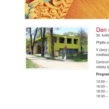
Den 
30. květ
Přijďte 
V úterý 
meditaci
Centrum
otázky t
Progra
13:00 – 
16:00 –
18:00 –
18:30 –