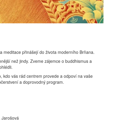
 a meditace přinášejí do života moderního Brňana.
vřenější než jindy. Zveme zájemce o buddhismus a
hlédli.
o, kdo vás rád centrem provede a odpoví na vaše
občerstvení a doprovodný program.
a Jarošová