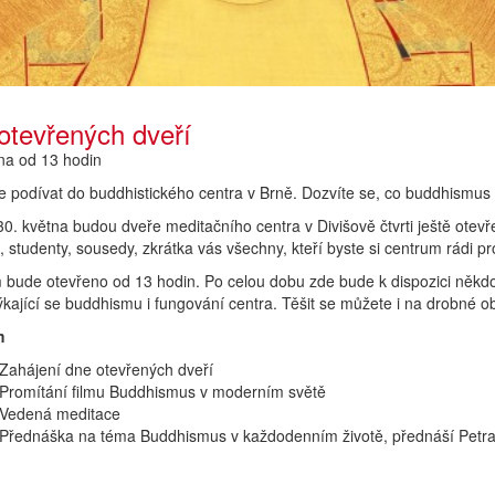
otevřených dveří
na od 13 hodin
se podívat do buddhistického centra v Brně. Dozvíte se, co buddhismus
30. května budou dveře meditačního centra v Divišově čtvrti ještě ote
, studenty, sousedy, zkrátka vás všechny, kteří byste si centrum rádi pro
 bude otevřeno od 13 hodin. Po celou dobu zde bude k dispozici někd
ýkající se buddhismu i fungování centra. Těšit se můžete i na drobné 
m
Zahájení dne otevřených dveří
 Promítání filmu Buddhismus v moderním světě
 Vedená meditace
 Přednáška na téma Buddhismus v každodenním životě, přednáší Petr