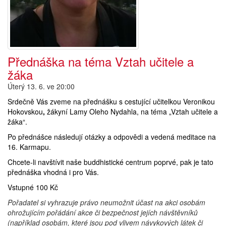
Přednáška na téma Vztah učitele a
žáka
Úterý 13. 6. ve 20:00
Srdečně Vás zveme na přednášku s cestující učitelkou Veronikou
Hokovskou
,
žákyní Lamy Oleho Nydahla, na téma „Vztah učitele a
žáka
“.
Po přednášce následují otázky a odpovědi a vedená meditace na
16. Karmapu.
Chcete-li navštívit naše buddhistické centrum poprvé, pak je tato
přednáška vhodná i pro Vás.
Vstupné 100 Kč
Pořadatel si vyhrazuje právo neumožnit účast na akci osobám
ohrožujícím pořádání akce či bezpečnost jejích návštěvníků
(například osobám, které jsou pod vlivem návykových látek či