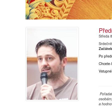
Před
Středa 8
Srdečně 
Začátek
Po před
Chcete-l
Vstupné
.
.
Pořadat
osobám, 
a hodnot