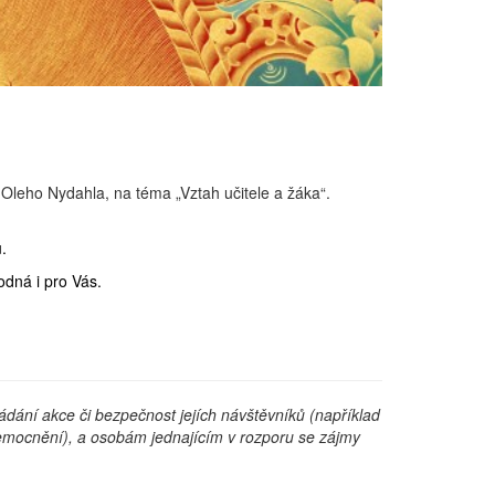
leho Nydahla, na téma „Vztah učitele a žáka“.
.
odná i pro Vás.
dání akce či bezpečnost jejích návštěvníků (například
nemocnění), a osobám jednajícím v rozporu se zájmy