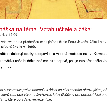
náška na téma „Vztah učitele a žáka“
. 4. v 19:00
Vás zveme na přednášku cestujícího učitele Petra Jevoše
,
žáka Lamy O
 přednášky je v 19:00.
nášce následují otázky a odpovědi, a vedená meditace na 16. Karmapu
i navštívit naše buddhistické centrum poprvé, pak je tato přednáška vh
 100 Kč
el si vyhrazuje právo neumožnit účast na akci osobám ohrožujícím pořá
které jsou pod vlivem návykových látek či léčeny pro psychiatrické o
ami, které pořadatel reprezentuje.