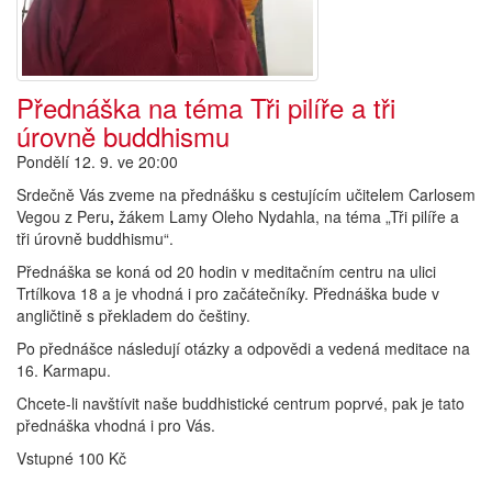
Přednáška na téma Tři pilíře a tři
úrovně buddhismu
Pondělí 12. 9. ve 20:00
Srdečně Vás zveme na přednášku s cestujícím učitelem Carlosem
Vegou z Peru
,
žákem Lamy Oleho Nydahla, na téma „Tři pilíře a
tři úrovně buddhismu“.
Přednáška se koná od 20 hodin v meditačním centru na ulici
Trtílkova 18 a je vhodná i pro začátečníky. Přednáška bude v
angličtině s překladem do češtiny.
Po přednášce následují otázky a odpovědi a vedená meditace na
16. Karmapu.
Chcete-li navštívit naše buddhistické centrum poprvé, pak je tato
přednáška vhodná i pro Vás.
Vstupné 100 Kč