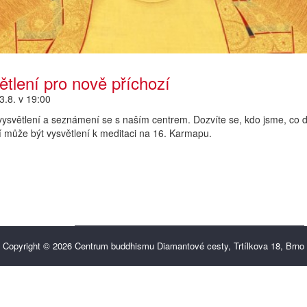
ětlení pro nově příchozí
3.8. v 19:00
ysvětlení a seznámení se s naším centrem. Dozvíte se, kdo jsme, co d
 může být vysvětlení k meditaci na 16. Karmapu.
Copyright © 2026
Centrum buddhismu Diamantové cesty, Trtílkova 18, Brno