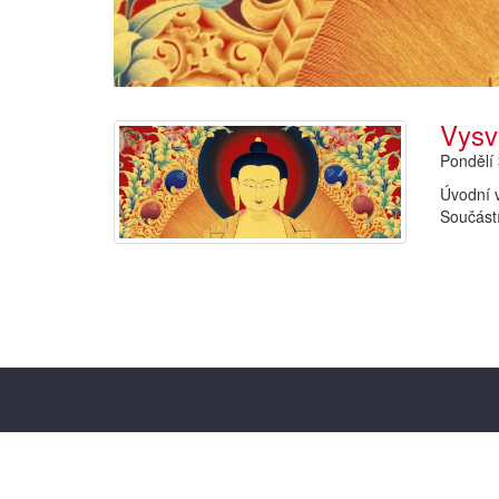
Vysv
Pondělí 
Úvodní v
Součástí