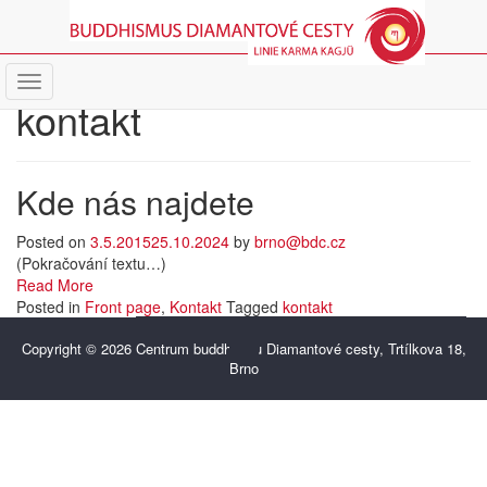
kontakt
Kde nás najdete
Posted on
3.5.2015
25.10.2024
by
brno@bdc.cz
(Pokračování textu…)
Read More
Posted in
Front page
,
Kontakt
Tagged
kontakt
Copyright © 2026
Centrum buddhismu Diamantové cesty, Trtílkova 18,
Brno